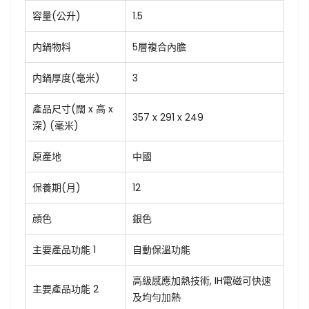
容量(公升)
1.5
内鍋物料
5層複合內膽
内鍋厚度(毫米)
3
產品尺寸(闊 x 高 x
357 x 291 x 249
深) (毫米)
原產地
中國
保養期(月)
12
顔色
銀色
主要產品功能 1
自動保溫功能
高級感應加熱技術, IH電磁可快速
主要產品功能 2
及均勻加熱